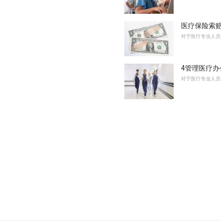
医疗保险索
对于医疗专业人员
4管理医疗办
对于医疗专业人员