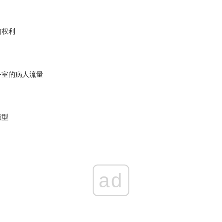
的权利
务室的病人流量
模型
ad