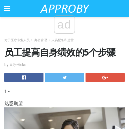
ad
对于医疗专业人员
办公管理
人员配备和运营
员工提高自身绩效的5个步骤
by 喜乐Hicks
1 -
熟悉期望