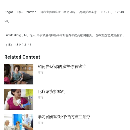
Hagan，T.和J. Donovan。
自我宣传和癌症：概念分析。
高级护理杂志
。
69（10）：2348-
59。
Luchtenborg，M。等人
高手术量与肺癌手术后生存率提高密切相关。
国家癌症研究所杂志
。
（15）：3141-3146。
Related Content
如何告诉你的雇主你有癌症
癌症
化疗后安排骑行
癌症
学习如何应对伴侣的癌症治疗
癌症