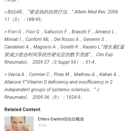
>加比AR。
“硬皮病的自然疗法。”
Altern Med Rev. 2006
11（3）：188-95。
> Fiori G，Fiori G，Galluccio F，Braschi F，Amanzi L，
Miniati I，Conforti ML，Del Rosso A，Generini S，
Candelieri A，Magonio A，Goretti R，Rasero L.“维生素E凝
胶减少愈合时间系统性硬化症的数字溃疡“。
Clin Exp
Rheumatol。
2009 27（3 Suppl 54）：51-4。
> Vacca A，Cormier C，Piras M，Mathieu A，Kahan A，
Allanore Y.“Vitamin D deficiency and insufficiency in 2
independent groups of systemic sclerosis。”
J
Rheumatol。
2009 36（9）：1924-9。
Related Content
Ehlers-Danlos综合症概述
关节炎