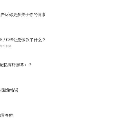
以告诉你更多关于你的健康
 / CFS让您惊叹了什么？
纤维肌痛
（记忆障碍屏幕）？
时避免错误
除青春痘