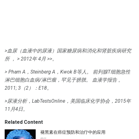
>血尿（血液中的尿液）国家糖尿病和消化和肾脏疾病研究
所
，
> 2012年
4月
>>。
> Pham A，Steinberg A，Kwok B等人。
前列腺T细胞急性
淋巴细胞白血病/淋巴瘤，罕见于膀胱。
血液学报告
。
2011; 3（2）：E18。
>尿液分析，LabTestsOnline，美国临床化学协会，2015年
11月4日。
Related Content
褪黑素在癌症预防和治疗中的应用
癌症