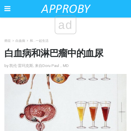
ad
癌症
白血病
和...一起生活
白血病和淋巴瘤中的血尿
by 凯伦·雷玛克斯; 来自Doru Paul，MD